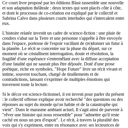
Ce court livre proposé par les éditions Blast rassemble une nouvelle
et son adaptation théâtrale : deux textes qui sont placés côte à côte,
et dont le processus de co-création est expliqué par le collectif et
Sabrina Calvo dans plusieurs courts interludes qui s'intercalent entre
eux.
L'histoire relatée investit un cadre de science-fiction : une pluie de
cendres s'abat sur la Terre et une personne s'apprête à être envoyée
dans l'espace, porteuse de l'espoir vacillant de (re)donner un futur à
la planète. Le récit se concentre sur la phase du départ, sur ce
moment où se cristallisent interrogation, doute et résolution, la
fragilité d'une espérance s'entremêlant avec la diffuse acceptation
d'une fatalité qui ne saurait plus être déjouée. Doté d'une prose
poétique, riche en symboles, "Hope Future" livre un récit vivant et
intime, souvent touchant, chargé de tiraillements et de
contradictions, laissant s'exprimer de multiples émotions qui
traversent toute la lecture.
Si le décor est science-fictionnel, il est investi pour parler du présent
: le collectif offense explique avoir recherché "des questions ou des
réponses au sujet du monde qu'on habite et de la catastrophe qui
vient". Dans le marasme ambiant actuel, Il s'agit ainsi de parvenir à
"rêver une histoire qui nous ressemble" pour "admettre qu'il reste
caché en nous un peu d'espoir". Le récit, à travers la pluralité des
voix qui s'y expriment, entre en résonance avec ses lecteurices de