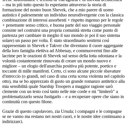
– ma in più tutto questo lo esperiamo attraverso la storia di
formazione del nostro buon Shevek, che a mio parere di uomo
autistico è palesemente un individuo neurodivergente con la classica
combinazione di interessi assorbenti + rispetto ingenuo per le regole
+ penetrante senso critico, e buona parte del suo viaggio personale
consiste nel costruirsi una propria comunità stretta come punto di
partenza per cambiare in meglio il suo mondo (e poi il suo sistema
solare) un passo per volta. È stato straordinario sentirmi così
rappresentato in Shevek e Takver che diventano il cuore aggregante
della loro famiglia elettiva ad Abbenay, e commuovermi fino alle
lacrime per le orazioni di Shevek sul senso della lotta odoniana e la
volontà costantemente rinnovata di creare un mondo nuovo e
migliore – un elogio dell'anarchia positiva più potente, poetico e
toccante di mille manifesti. Certo, ci sono alcune piccole sbavature
d'intreccio (o grandi, nel caso di una certa scena violenta nel capitolo
otto), ma se ho apprezzato di gusto un grande romanzo antitetico alla
mia sensibilità quale Starship Troopers a maggior ragione sarò
clemente con un testo così tanto nelle mie corde e mi "limiterò" a
problematizzarlo senza fustigarlo – e a recuperare opere che siano in
continuità con questo filone.
Grazie di questo capolavoro, zia Ursula; i compagni e le compagne
se ne vanno ma restano nei nostri cuori, e le nostre idee continuano a
indirizzarci.