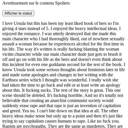
Avertissement sur le contenu
Spoliers
Afficher le statut
I love Ursula but this has been my least liked book of hers so I'm
giving 4 stars instead of 5. I enjoyed the heavy intellectual ideas. I
enjoyed the romance. I was utterly destroyed that she made this
main character who I had thoroughly liked, out of nowhere sexually
assault a woman because he experiences alcohol for the first time in
his life. The way it's written is really fucking blaming the woman
victim character while our main character dude just gets to brush it
off and go on with his life as the hero and doesn't even think about
this incident for even one goddamn second for the rest of the book. I
know Ursula took some serious thoughts about feminism later in life
and made some apologies and changes in her writing with the
Earthsea series which I thought was wonderful. I really wish she
had taken the time to go back and edit or at least write an apology
about this. It fucking sucks. The rest of the story is great. This one
scene should be deleted. It's fucking horrible. And no it's totally not
believable that creating an anarchist communist society would
suddenly erase rape and that rape is just an invention of capitalism
and greed. Yea no. I can't bite down on that idea at all. The other
heavy ideas make sense but only up to a point and then it's just like
trying to say capitalism causes humans to rape. Like no fuck you.
Rapists are psychopaths. They are the same as murderers. They are