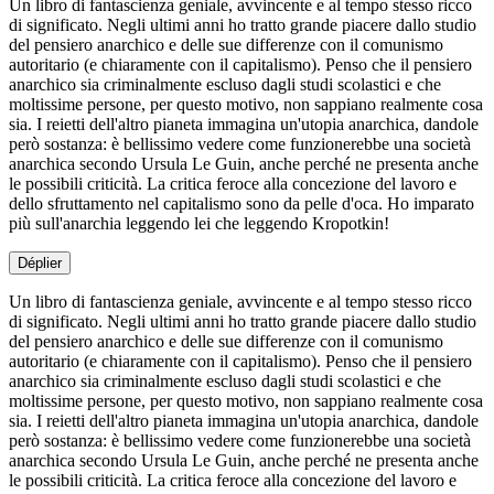
Un libro di fantascienza geniale, avvincente e al tempo stesso ricco
di significato. Negli ultimi anni ho tratto grande piacere dallo studio
del pensiero anarchico e delle sue differenze con il comunismo
autoritario (e chiaramente con il capitalismo). Penso che il pensiero
anarchico sia criminalmente escluso dagli studi scolastici e che
moltissime persone, per questo motivo, non sappiano realmente cosa
sia. I reietti dell'altro pianeta immagina un'utopia anarchica, dandole
però sostanza: è bellissimo vedere come funzionerebbe una società
anarchica secondo Ursula Le Guin, anche perché ne presenta anche
le possibili criticità. La critica feroce alla concezione del lavoro e
dello sfruttamento nel capitalismo sono da pelle d'oca. Ho imparato
più sull'anarchia leggendo lei che leggendo Kropotkin!
Déplier
Un libro di fantascienza geniale, avvincente e al tempo stesso ricco
di significato. Negli ultimi anni ho tratto grande piacere dallo studio
del pensiero anarchico e delle sue differenze con il comunismo
autoritario (e chiaramente con il capitalismo). Penso che il pensiero
anarchico sia criminalmente escluso dagli studi scolastici e che
moltissime persone, per questo motivo, non sappiano realmente cosa
sia. I reietti dell'altro pianeta immagina un'utopia anarchica, dandole
però sostanza: è bellissimo vedere come funzionerebbe una società
anarchica secondo Ursula Le Guin, anche perché ne presenta anche
le possibili criticità. La critica feroce alla concezione del lavoro e