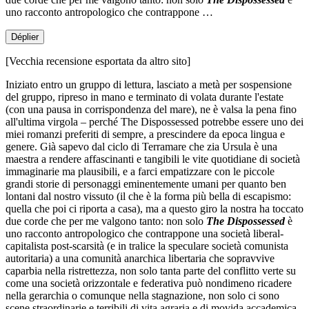
uno racconto antropologico che contrappone …
Déplier
[Vecchia recensione esportata da altro sito]
Iniziato entro un gruppo di lettura, lasciato a metà per sospensione
del gruppo, ripreso in mano e terminato di volata durante l'estate
(con una pausa in corrispondenza del mare), ne è valsa la pena fino
all'ultima virgola – perché The Dispossessed potrebbe essere uno dei
miei romanzi preferiti di sempre, a prescindere da epoca lingua e
genere. Già sapevo dal ciclo di Terramare che zia Ursula è una
maestra a rendere affascinanti e tangibili le vite quotidiane di società
immaginarie ma plausibili, e a farci empatizzare con le piccole
grandi storie di personaggi eminentemente umani per quanto ben
lontani dal nostro vissuto (il che è la forma più bella di escapismo:
quella che poi ci riporta a casa), ma a questo giro la nostra ha toccato
due corde che per me valgono tanto: non solo
The Dispossessed
è
uno racconto antropologico che contrappone una società liberal-
capitalista post-scarsità (e in tralice la speculare società comunista
autoritaria) a una comunità anarchica libertaria che sopravvive
caparbia nella ristrettezza, non solo tanta parte del conflitto verte su
come una società orizzontale e federativa può nondimeno ricadere
nella gerarchia o comunque nella stagnazione, non solo ci sono
scene straordinarie e terribili di vita agraria e di movida accademica