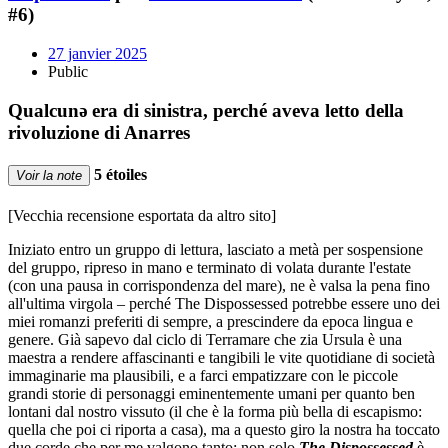
#6)
27 janvier 2025
Public
Qualcunǝ era di sinistra, perché aveva letto della
rivoluzione di Anarres
5 étoiles
Voir la note
[Vecchia recensione esportata da altro sito]
Iniziato entro un gruppo di lettura, lasciato a metà per sospensione
del gruppo, ripreso in mano e terminato di volata durante l'estate
(con una pausa in corrispondenza del mare), ne è valsa la pena fino
all'ultima virgola – perché The Dispossessed potrebbe essere uno dei
miei romanzi preferiti di sempre, a prescindere da epoca lingua e
genere. Già sapevo dal ciclo di Terramare che zia Ursula è una
maestra a rendere affascinanti e tangibili le vite quotidiane di società
immaginarie ma plausibili, e a farci empatizzare con le piccole
grandi storie di personaggi eminentemente umani per quanto ben
lontani dal nostro vissuto (il che è la forma più bella di escapismo:
quella che poi ci riporta a casa), ma a questo giro la nostra ha toccato
due corde che per me valgono tanto: non solo
The Dispossessed
è