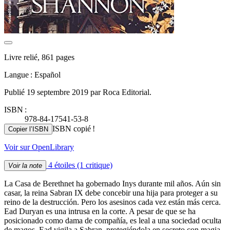
Livre relié, 861 pages
Langue : Español
Publié 19 septembre 2019 par Roca Editorial.
ISBN :
978-84-17541-53-8
ISBN copié !
Copier l’ISBN
Voir sur OpenLibrary
4 étoiles
(1 critique)
Voir la note
La Casa de Berethnet ha gobernado Inys durante mil años. Aún sin
casar, la reina Sabran IX debe concebir una hija para proteger a su
reino de la destrucción. Pero los asesinos cada vez están más cerca.
Ead Duryan es una intrusa en la corte. A pesar de que se ha
posicionado como dama de compañía, es leal a una sociedad oculta
de magos. Ead vigila a Sabran, protegiéndola en secreto con magia