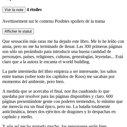
4 étoiles
Voir la note
Avertissement sur le contenu
Posibles spoilers de la trama
Afficher le statut
Que sensación más raras me ha dejado este libro. Me lo he leído con
ansia, pero no me ha terminado de llenar. Las 300 primeras páginas
son sólo un preámbulo para introducir una buena cantidad de
personajes, países, religiones, culturas, genealogías, leyendas... Está
claro que a la autora le encanta el world building.
La parte intermedia del libro empieza a ser interesante, los saltos
entre tramas (sobre todo los capítulos de Roos) me sacaban por
momentos del ambiente, pero bien.
A medida que se acercaba el final, noe iba cuadrando lo que
quedaba por resolver para las páginas disponibles y claro. 600
páginas presentándote gente con poderes tremendos, lo mínimo que
me merecía era un final épico, pero no. La batalla totalmente
anticlimática, tienes dos ejércitos de dragones y lo despachas en
capítulo y medio.
Y aún así me ha gustado mucho, los personanes están bien