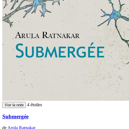
4 étoiles
Voir la note
Submergée
de
Arula Ratnakar