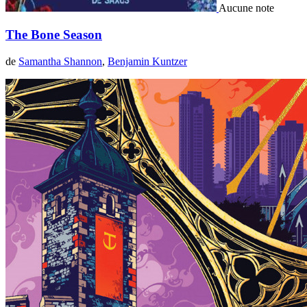
Aucune note
The Bone Season
de
Samantha Shannon
,
Benjamin Kuntzer