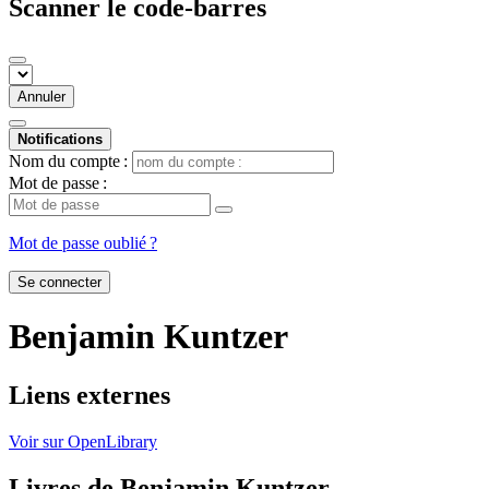
Scanner le code-barres
Annuler
Notifications
Nom du compte :
Mot de passe :
Mot de passe oublié ?
Se connecter
Benjamin Kuntzer
Liens externes
Voir sur OpenLibrary
Livres de Benjamin Kuntzer