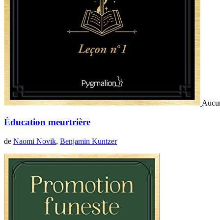
Aucun
Éducation meurtrière
de
Naomi Novik
,
Benjamin Kuntzer