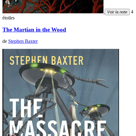
4
Voir la note
étoiles
The Martian in the Wood
de
Stephen Baxter