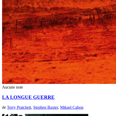
Aucune note
LA LONGUE GUERRE
de
Terry Pratchett
,
Stephen Baxter
,
Mikael Cabon