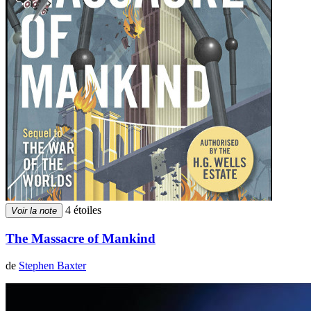
4 étoiles
Voir la note
The Massacre of Mankind
de
Stephen Baxter