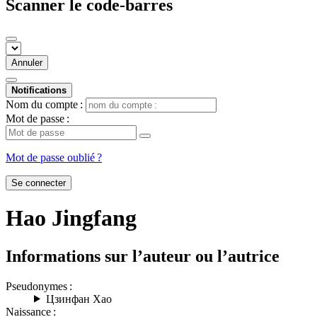
Scanner le code-barres
Annuler
Notifications
Nom du compte :
Mot de passe :
Mot de passe oublié ?
Se connecter
Hao Jingfang
Informations sur l’auteur ou l’autrice
Pseudonymes :
Цзинфан Хао
Naissance :