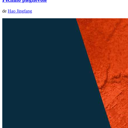
de
Hao Jingfang