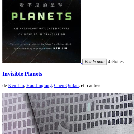
4 étoiles
Voir la note
Invisible Planets
de
Ken Liu
,
Hao Jingfang
,
Chen Qiufan
, et 5 autres