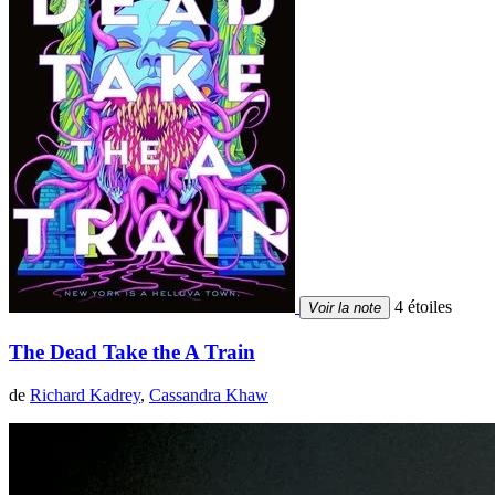
4 étoiles
Voir la note
The Dead Take the A Train
de
Richard Kadrey
,
Cassandra Khaw