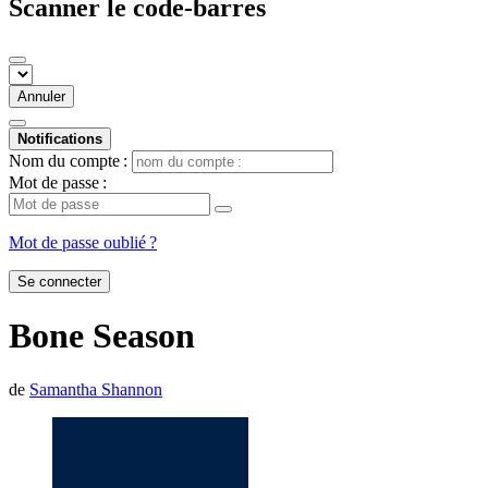
Scanner le code-barres
Annuler
Notifications
Nom du compte :
Mot de passe :
Mot de passe oublié ?
Se connecter
Bone Season
de
Samantha Shannon