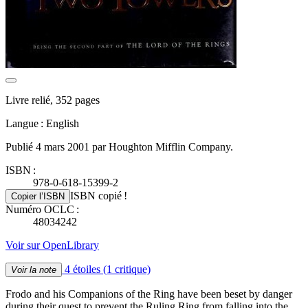
Livre relié, 352 pages
Langue : English
Publié 4 mars 2001 par Houghton Mifflin Company.
ISBN :
978-0-618-15399-2
ISBN copié !
Copier l’ISBN
Numéro OCLC :
48034242
Voir sur OpenLibrary
4 étoiles
(1 critique)
Voir la note
Frodo and his Companions of the Ring have been beset by danger
during their quest to prevent the Ruling Ring from falling into the