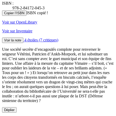
ISBN :
978-2-84172-045-3
ISBN copié !
Copier l’ISBN
Voir sur OpenLibrary
Voir sur Inventaire
4 étoiles
(7 critiques)
Voir la note
Une société secrète d’encagoulés complote pour renverser le
seigneur Vétérini, Patricien d’Ankh-Morpork, et lui substituer un
roi. C’est sans compter avec le guet municipal et son équipe de fins
limiers. Une affaire à la mesure du capitaine Vimaire – s’il boit, c’est
pour oublier les laideurs de la vie – et de ses brillants adjoints. («
Tous pour un ! » ) Et lorsqu’on retrouve au petit jour dans les rues
les corps des citoyens transformés en biscuits calcinés, l’enquête
s’oriente résolument vers un dragon de vingt-cinq mètres qui crache
le feu ; on aurait quelques questions à lui poser. Mais peut-être la
collaboration du bibliothécaire de l’Université ne sera-t-elle pas
inutile : n’arbore-t-il pas aussi une plaque de la DST (Défense
simienne du territoire) ?
Déplier