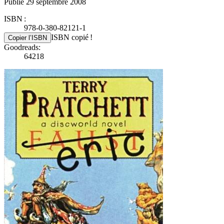
Publié 29 septembre 2008
ISBN :
978-0-380-82121-1
ISBN copié !
Copier l’ISBN
Goodreads:
64218