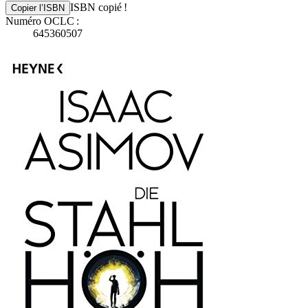
ISBN copié !
Copier l’ISBN
Numéro OCLC :
645360507