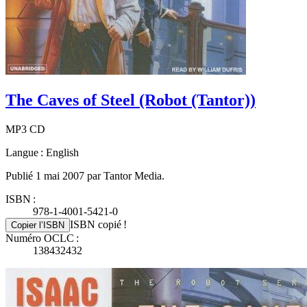
The Caves of Steel (Robot (Tantor))
MP3 CD
Langue : English
Publié 1 mai 2007 par Tantor Media.
ISBN :
978-1-4001-5421-0
ISBN copié !
Copier l’ISBN
Numéro OCLC :
138432432