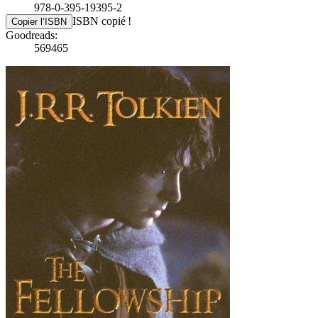
978-0-395-19395-2
ISBN copié !
Copier l’ISBN
Goodreads:
569465