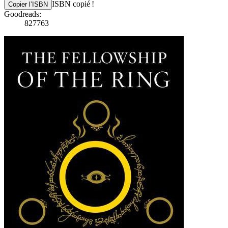
ISBN copié !
Copier l’ISBN
Goodreads:
827763