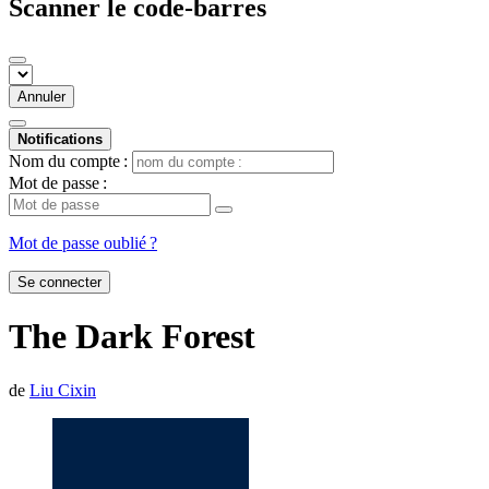
Scanner le code-barres
Annuler
Notifications
Nom du compte :
Mot de passe :
Mot de passe oublié ?
Se connecter
The Dark Forest
de
Liu Cixin